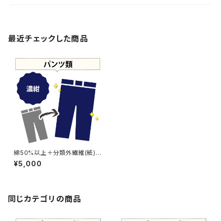
最近チェックした商品
綿50%以上＋分類外繊維(紙)
濃紺染め パンツ 【元色：紺(Nav
¥5,000
y) - 色あせあり】 -染め直し[ネ
イビー - Navy]410-0085
同じカテゴリの商品