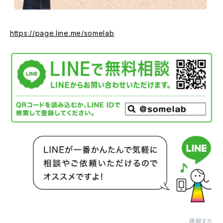
https://page.line.me/somelab
通報する