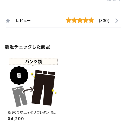
レビュー
(330)
最近チェックした商品
綿90%以上+ポリウレタン 黒染
め パンツ 【元色：黒 - 強い色あ
¥4,200
せ】 -染め直し[漆黒 - Black]4
10-0088