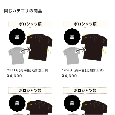
同じカテゴリの商品
2341★【再染色】追加加工賃・
1952★【再染色】追加加工賃・
黒染め
黒染め
¥4,600
¥4,600