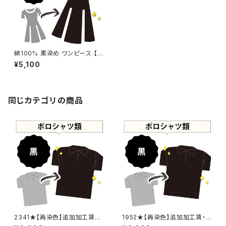
綿100% 黒染め ワンピース 【元
色：黒 - 漂白抜け】 -染め直し
¥5,100
[漆黒 - Black]410-0144
同じカテゴリの商品
2341★【再染色】追加加工賃・
1952★【再染色】追加加工賃・
黒染め
黒染め