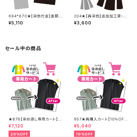
694*670★【染色代金】差額追
204★【再染色】追加加工賃・黒
加加工賃
染め
¥5,110
¥3,600
セール中の商品
★876【染め直し専用カート】8
957★再購入カート【10％OF
900円
F】
¥7,120
¥5,040
20%OFF
10%OFF