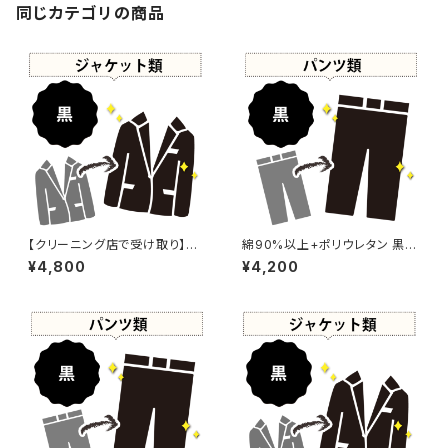
同じカテゴリの商品
【クリーニング店で受け取り】綿
綿90%以上+ポリウレタン 黒染
50%以上+ポリウレタン+ナイロ
め パンツ 【元色：ブラウン系 -
¥4,800
¥4,200
ン 黒染め ジャケット 【元色：ベ
色あせあり】 -染め直し[漆黒 -
ージュ - 汚れあり】 -染め直し
Black]504-0097
[漆黒 - Black]504-0099