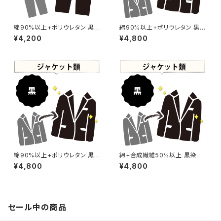
綿90%以上+ポリウレタン 黒染
綿90%以上+ポリウレタン 黒染
め パンツ 【元色：ブラウン系】 -
め ジャケット 【元色：ブラウン
¥4,200
¥4,800
染め直し[漆黒 - Black]504-0
系】 -染め直し[漆黒 - Black]5
036
04-0035
綿90%以上+ポリウレタン 黒染
綿+合成繊維50%以上 黒染め
め ジャケット 【元色：ベージュ -
ジャケット 【元色：紺(Navy) -
¥4,800
¥4,800
色あせあり】 -染め直し[漆黒 -
強い色あせ】 -染め直し[漆黒 -
Black]503-0200
Black]503-0169
セール中の商品