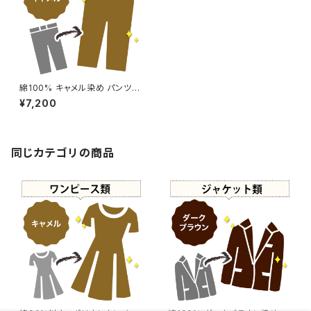
綿100% キャメル染め パンツ
【元色：キャメル系 - 漂白抜け】
¥7,200
-染め直し[黄土色 - Camel]41
0-0211
同じカテゴリの商品