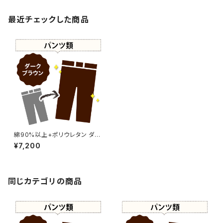
最近チェックした商品
綿90%以上+ポリウレタン ダー
クブラウン染め パンツ 【元色：グ
¥7,200
リーン系 - 色あせあり】 -染め
直し[こげ茶 - Dark Brown]41
0-0213
同じカテゴリの商品