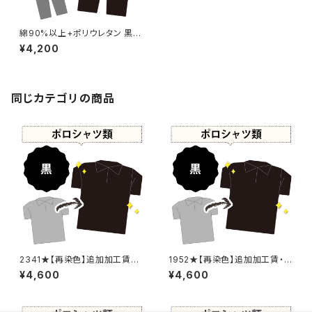
綿90%以上+ポリウレタン 黒染
め パンツ 【元色：黒 - 色あせあ
¥4,200
り】 -染め直し[漆黒 - Black]41
0-0219
同じカテゴリの商品
2341★【再染色】追加加工賃・
1952★【再染色】追加加工賃・
黒染め
黒染め
¥4,600
¥4,600