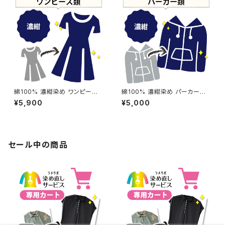
綿100% 濃紺染め ワンピース
綿100% 濃紺染め パーカー
【元色：紺(Navy) - 色あせあり】
【元色：紺(Navy) - 強い色あ
¥5,900
¥5,000
-染め直し[ネイビー - Navy]5
せ】 -染め直し[ネイビー - Nav
04-0178
y]504-0173
セール中の商品