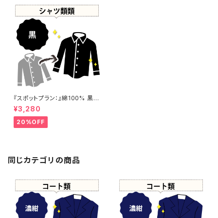
『スポットプラン：』綿100% 黒染
め シャツ 【元色：白】 -染め直し
¥3,280
[漆黒 - Black]411-0186
20%OFF
同じカテゴリの商品