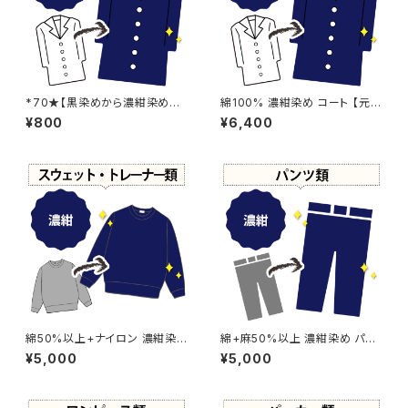
*70★【黒染めから濃紺染めに
綿100% 濃紺染め コート 【元
変更】濃紺染め
色：ブルー系 - 色あせあり】 -染
¥800
¥6,400
め直し[ネイビー - Navy]504-
0192
綿50%以上+ナイロン 濃紺染
綿+麻50%以上 濃紺染め パン
め スウェット・トレーナー 【 - 強
ツ 【元色：紺(Navy) - 色あせあ
¥5,000
¥5,000
い色あせ】 -染め直し[ネイビー
り】 -染め直し[ネイビー - Nav
- Navy]504-0190
y]504-0185