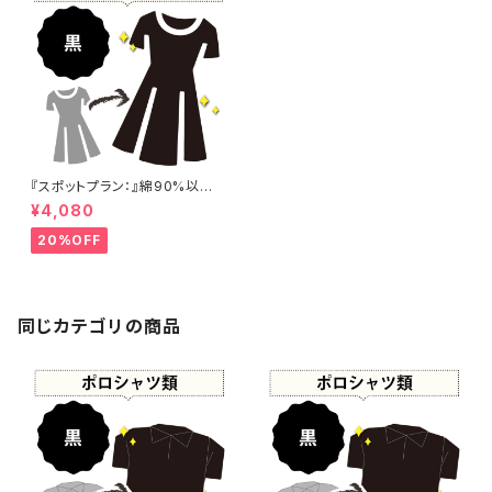
『スポットプラン：』綿90%以上
黒染め ワンピース 【元色：ブラ
¥4,080
ウン系 - 強い色あせ】 -染め直
し[漆黒 - Black]412-0152
20%OFF
同じカテゴリの商品