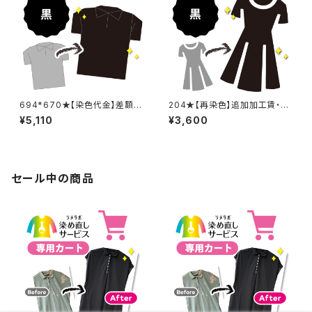
694*670★【染色代金】差額追
204★【再染色】追加加工賃・黒
加加工賃
染め
¥5,110
¥3,600
セール中の商品