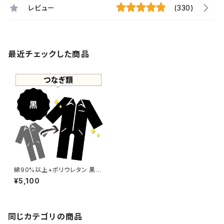
レビュー
(330)
最近チェックした商品
綿90%以上+ポリウレタン 黒染
め つなぎ 【元色：ブルー系】 -染
¥5,100
め直し[漆黒 - Black]412-016
4
同じカテゴリの商品