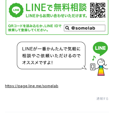
https://page.line.me/somelab
通報する