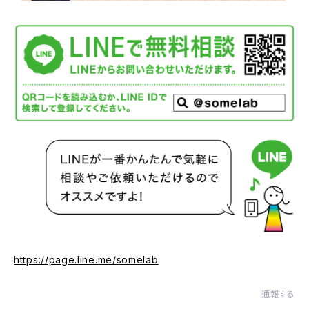
https://page.line.me/somelab
通報する