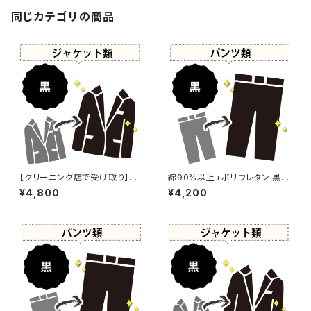
同じカテゴリの商品
【クリーニング店で受け取り】綿
綿90%以上+ポリウレタン 黒染
50%以上+ポリウレタン+ナイロ
め パンツ 【元色：ブラウン系 -
¥4,800
¥4,200
ン 黒染め ジャケット 【元色：ベ
色あせあり】 -染め直し[漆黒 -
ージュ - 汚れあり】 -染め直し
Black]504-0097
[漆黒 - Black]504-0099