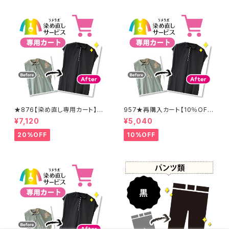
★876【染め直し専用カート】8
957★再購入カート【10％OF
900円
F】
¥7,120
¥5,040
20%OFF
10%OFF