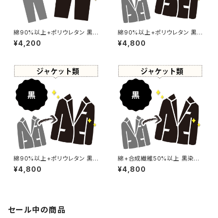
綿90%以上+ポリウレタン 黒染
綿90%以上+ポリウレタン 黒染
め パンツ 【元色：ブラウン系】 -
め ジャケット 【元色：ブラウン
¥4,200
¥4,800
染め直し[漆黒 - Black]504-0
系】 -染め直し[漆黒 - Black]5
036
04-0035
綿90%以上+ポリウレタン 黒染
綿+合成繊維50%以上 黒染め
め ジャケット 【元色：ベージュ -
ジャケット 【元色：紺(Navy) -
¥4,800
¥4,800
色あせあり】 -染め直し[漆黒 -
強い色あせ】 -染め直し[漆黒 -
Black]503-0200
Black]503-0169
セール中の商品