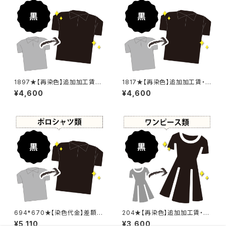
1897★【再染色】追加加工賃・
1817★【再染色】追加加工賃・黒
黒染め
染め
¥4,600
¥4,600
694*670★【染色代金】差額追
204★【再染色】追加加工賃・黒
加加工賃
染め
¥5,110
¥3,600