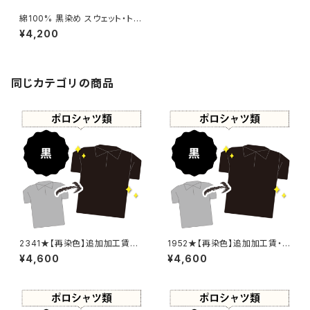
綿100% 黒染め スウェット・トレ
ーナー 【元色：黒】 -染め直し[漆
¥4,200
黒 - Black]501-0120
同じカテゴリの商品
2341★【再染色】追加加工賃・
1952★【再染色】追加加工賃・
黒染め
黒染め
¥4,600
¥4,600