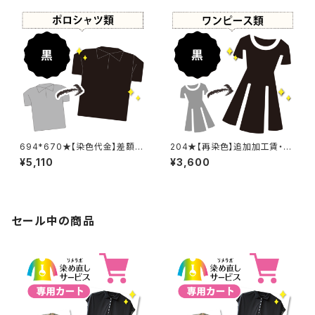
694*670★【染色代金】差額追
204★【再染色】追加加工賃・黒
加加工賃
染め
¥5,110
¥3,600
セール中の商品