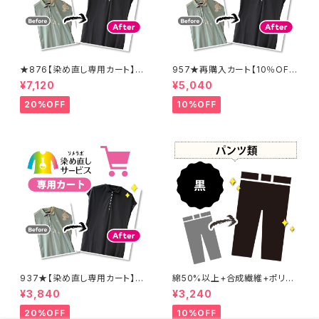
★876【染め直し専用カート】8
957★再購入カート【10％OF
900円
F】
¥7,120
¥5,040
20%OFF
10%OFF
937★【染め直し専用カート】4
綿50%以上+合成繊維+ポリウ
800円
レタン 黒染め パンツ 【元色：
¥3,840
¥3,240
黒】 -染め直し[漆黒 - Black]4
01-0076
20%OFF
10%OFF