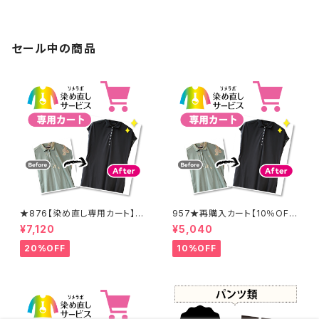
セール中の商品
★876【染め直し専用カート】8
957★再購入カート【10％OF
900円
F】
¥7,120
¥5,040
20%OFF
10%OFF