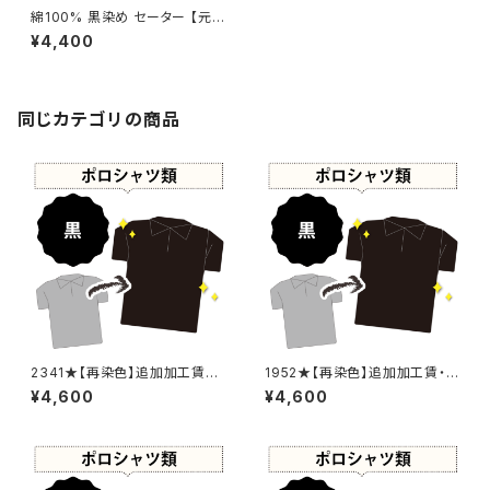
綿100% 黒染め セーター 【元
色：ブラウン系 - 色あせあり】 -
¥4,400
染め直し[漆黒 - Black]501-0
165
同じカテゴリの商品
2341★【再染色】追加加工賃・
1952★【再染色】追加加工賃・
黒染め
黒染め
¥4,600
¥4,600