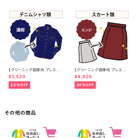
【クリーニング店様向 プレス加
【クリーニング店様向 プレス加
工なし】綿100% 濃紺染め シャ
工なし】綿100% エンジ染め ス
¥3,520
¥4,620
ツ 【元色：紺(Navy) - 色あせあ
カート 【元色：白 - 汚れあり】 -
り】 -染め直し[ネイビー - Nav
染め直し[臙脂 - ワインレッド -
20%OFF
30%OFF
y]403-0116
くすんだ深みのある赤]403-01
41
その他の商品