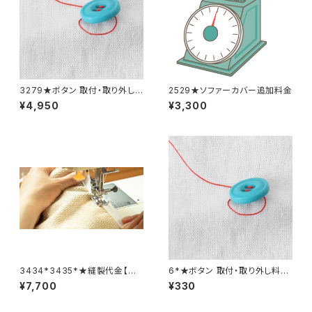
3279★ボタン 取付・取り外し
2529★ソファーカバー追加料金
料金(15個分)
¥4,950
¥3,300
3434*3435*★縫製代金【バッ
6*★ボタン 取付・取り外し料金
クル取り外し取り付け 2着合
(1個分)
¥7,700
¥330
計分】