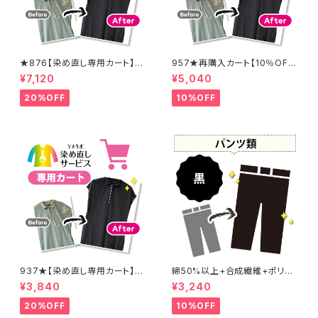
★876【染め直し専用カート】8
957★再購入カート【10％OF
900円
F】
¥7,120
¥5,040
20%OFF
10%OFF
937★【染め直し専用カート】4
綿50%以上+合成繊維+ポリウ
800円
レタン 黒染め パンツ 【元色：
¥3,840
¥3,240
黒】 -染め直し[漆黒 - Black]4
01-0076
20%OFF
10%OFF