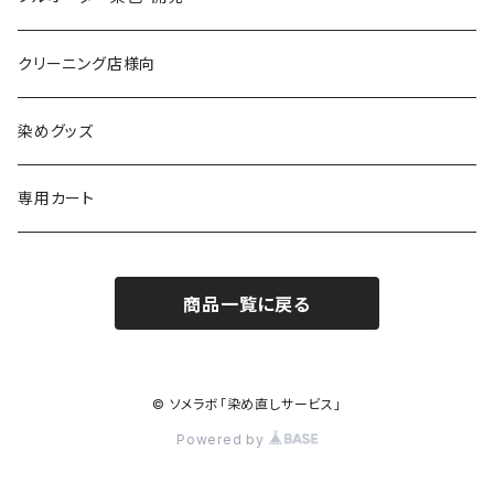
黒染め/Black
綿90%以上+合成繊維
カラーマッチング
クリーニング店様向
紺染め/Navy
黒染め/Black
綿素材+合成繊維10%以上
特殊染色
染めグッズ
ダークブラウン染め/こげ茶
紺染め/Navy
黒染め/Black
その他
専用カート
エンジ染め/臙脂色
ダークブラウン染め/こげ茶
濃紺染め/Navy
黒染め/Black
商品一覧に戻る
グレー染め/灰色
エンジ染め/臙脂色
ダークブラウン染め/こげ茶
濃紺染め/Navy
ブラウン染め/Brown
グレー染め/灰色
エンジ染め/臙脂
© ソメラボ「染め直しサービス」
キャメル染め/黄土色
Powered by
ブラウン染め/茶
グレー染め/灰色