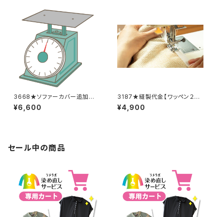
3668★ソファーカバー追加料
3187★縫製代金【ワッペン２
金
枚】
¥6,600
¥4,900
セール中の商品