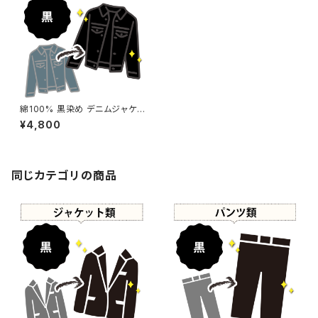
綿100% 黒染め デニムジャケッ
ト 【元色：黒】 -染め直し[漆黒 -
¥4,800
Black]502-0128
同じカテゴリの商品