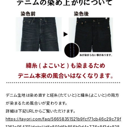
デニム生地は染め直すと経糸(たていと)と緯糸(よこいと)の両方
が染まるため風合いが変わります。
詳細は下記URLからご覧いただけます。
https://tayori.com/faq/56658351521b9fcf71cb46c29c79f
1261e954311/detail/dfe891d6b856b9d4a776c8f3da828