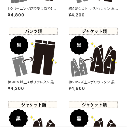
【クリーニング店で受け取り】綿
綿90%以上+ポリウレタン 黒染
50%以上+ポリウレタン+ナイロ
め パンツ 【元色：ブラウン系 -
¥4,800
¥4,200
ン 黒染め ジャケット 【元色：ベ
色あせあり】 -染め直し[漆黒 -
ージュ - 汚れあり】 -染め直し
Black]504-0097
[漆黒 - Black]504-0099
綿90%以上+ポリウレタン 黒染
綿90%以上+ポリウレタン 黒染
め パンツ 【元色：ブラウン系】 -
め ジャケット 【元色：ブラウン
¥4,200
¥4,800
染め直し[漆黒 - Black]504-0
系】 -染め直し[漆黒 - Black]5
036
04-0035